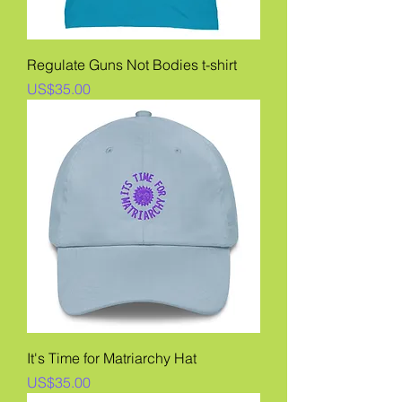
Regulate Guns Not Bodies t-shirt
價格
US$35.00
It's Time for Matriarchy Hat
價格
US$35.00