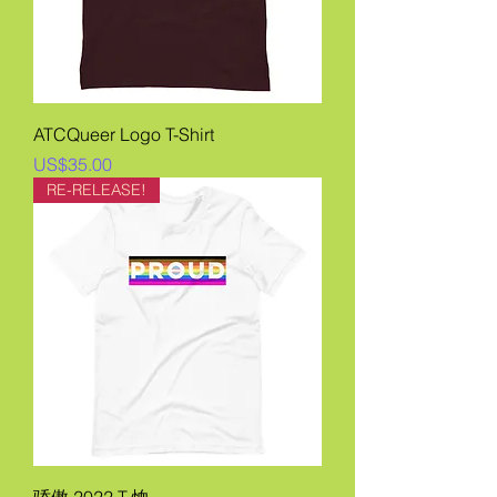
ATCQueer Logo T-Shirt
價格
US$35.00
RE-RELEASE!