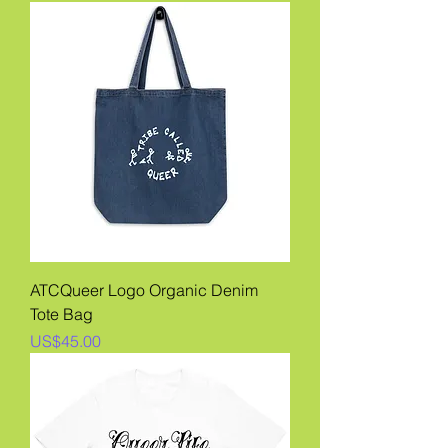
ATCQueer Logo Organic Denim
Tote Bag
價格
US$45.00