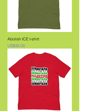
Abolish ICE t-shirt
價格
US$35.00