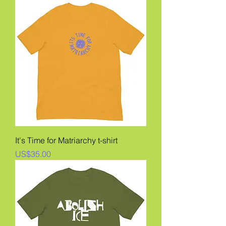
It's Time for Matriarchy t-shirt
價格
US$35.00