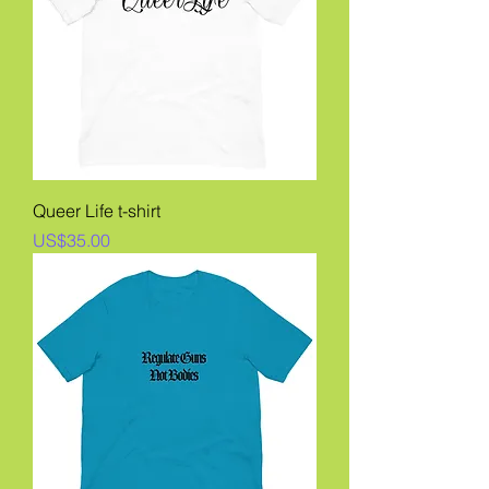
Queer Life t-shirt
價格
US$35.00