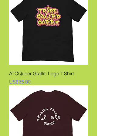
ATCQueer Graffiti Logo T-Shirt
價格
US$35.00