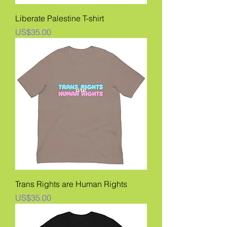
Liberate Palestine T-shirt
價格
US$35.00
Trans Rights are Human Rights
價格
US$35.00