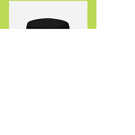
ATCQueer 徽标渔夫帽
價格
US$30.00