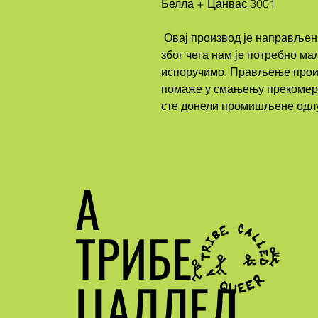
Белла + Цанвас 3001
 Овај производ је направљен специјално за вас чим наручите, 
због чега нам је потребно ма
испоручимо. Прављење произ
помаже у смањењу прекомерн
сте донели промишљене одлу
А
ТРИБЕ
ЦАЛЛЕД