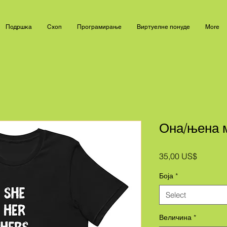
Подршка
Схоп
Програмирање
Виртуелне понуде
More
Она/њена 
Price
35,00 US$
Боја
*
Select
Величина
*