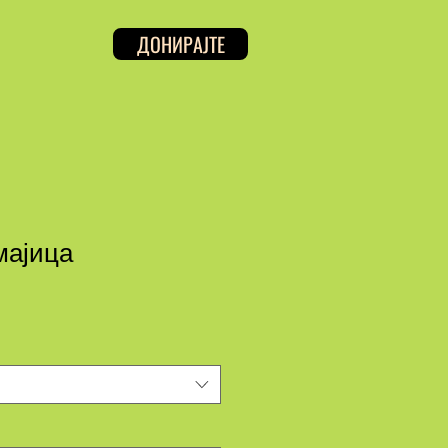
ДОНИРАЈТЕ
мајица