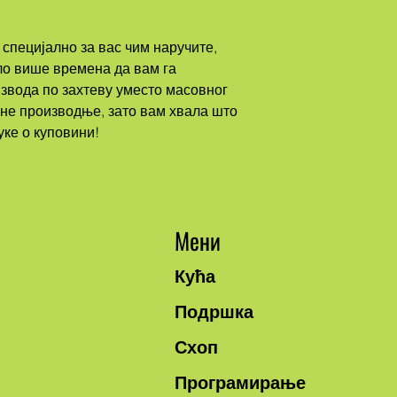
ло више времена да вам га 
вода по захтеву уместо масовног 
е производње, зато вам хвала што 
ке о куповини!
Мени
Кућа
Подршка
Схоп
Програмирање