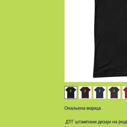
Она/њена мајица
 ДТГ штампани дизајн на родно неутралној премијум мајици 