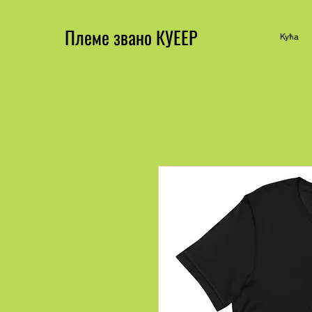
Племе звано КУЕЕР
Кућа