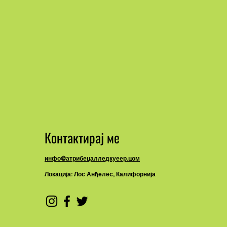
Контактирај ме
инфо@атрибецалледкуеер.цом
Локација: Лос Анђелес, Калифорнија