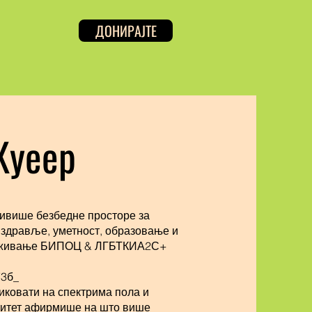
ДОНИРАЈТЕ
Куеер
тивише безбедне просторе за
дравље, уметност, образовање и
снаживање БИПОЦ & ЛГБТКИА2С+
73б_
иковати на спектрима пола и
нтитет афирмише на што више