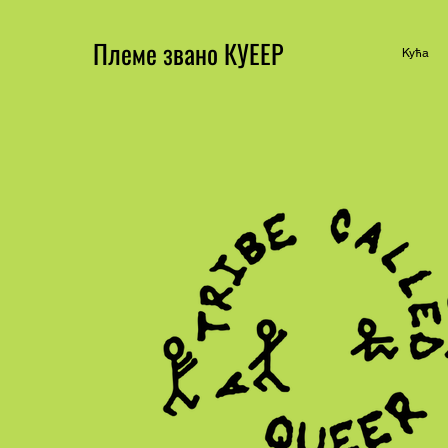
Племе звано КУЕЕР
Кућа