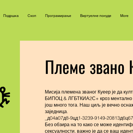
Подршка
Схоп
Програмирање
Виртуелне понуде
More
Племе звано 
Мисија племена званог Куеер је да кул
БИПОЦ & ЛГБТКИА2С+ кроз ментално з
још много тога. Наш циљ је вечно о
заједница.
_д04а07д8-9цд1-3239-9149-20813д6ц6
Без обзира на то како се може идентиф
сексуалности, важно је да се ваш иде