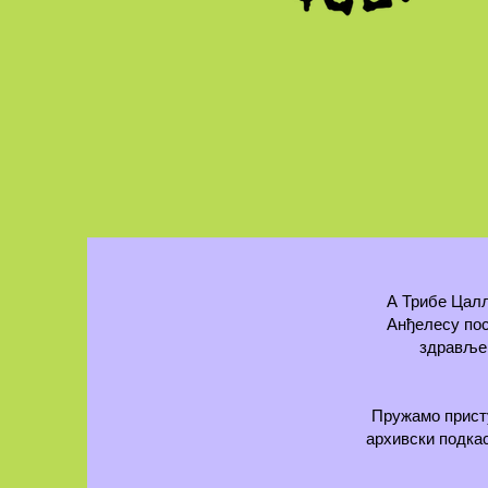
А Трибе Цалл
Анђелесу по
здравље,
Пружамо присту
архивски подкас