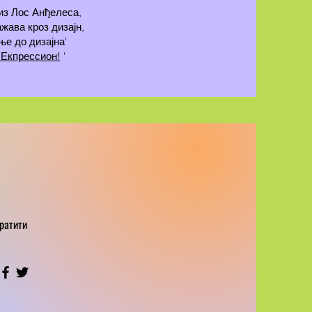
из Лос Анђелеса,
жава кроз дизајн,
ње до дизајна'
 Екпрессион!
'
ратити