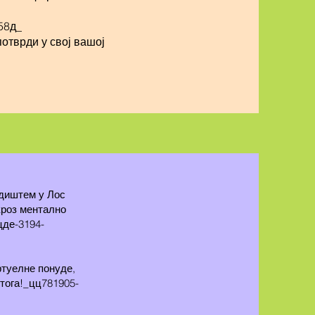
58д_
отврди у свој вашој
едиштем у Лос
роз ментално
цде-3194-
ртуелне понуде,
 тога!_цц781905-