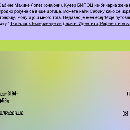
Сабине Макине Лопез
(она/они). Куеер БИПОЦ не-бинарна жена 
родно рођена са више цртица, можете наћи Сабину како се изра
рафију, моду и још много тога. Недавно је њен есеј 'Моје путова
игу '
Тхе Блацк Екпериенце ин Десигн: Идентити, Рефлецтион &
цде-3194-
П
ф58д_
едкуеер.цо