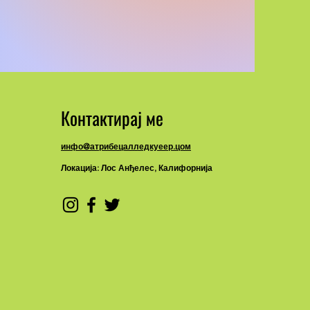
Контактирај ме
инфо@атрибецалледкуеер.цом
Локација: Лос Анђелес, Калифорнија