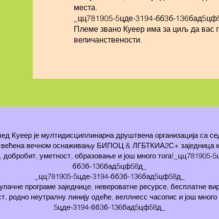
места.
_цц781905-5цде-3194-бб3б-136бад5цф
Племе звано Куеер има за циљ да вас п
величанствености.
ед Куеер је мултидисциплинарна друштвена организација са с
свећена вечном оснаживању БИПОЦ & ЛГБТКИА2С+ заједница к
 добробит, уметност, образовање и још много тога!_цц781905-5
бб3б-136бад5цф58д_
_цц781905-5цде-3194-бб3б-136бад5цф58д_
пачне програме заједнице, невероватне ресурсе, бесплатне ви
т, родно неутралну линију одеће, веллнесс часопис и још много
5цде-3194-бб3б-136бад5цф58д_