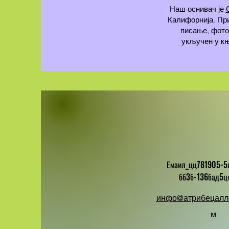
Наш оснивач је
Калифорнија. При
писање, фотог
укључен у књ
Емаил_цц781905-5
бб3б-136бад5ц
инфо@атрибецалл
м