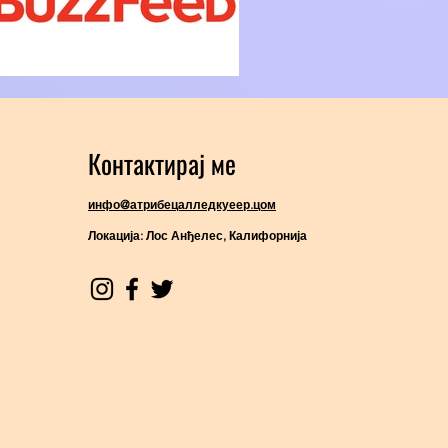
Контактирај ме
инфо@атрибецалледкуеер.цом
Локација: Лос Анђелес, Калифорнија