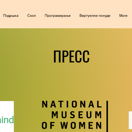
Подршка
Схоп
Програмирање
Виртуелне понуде
More
ПРЕСС