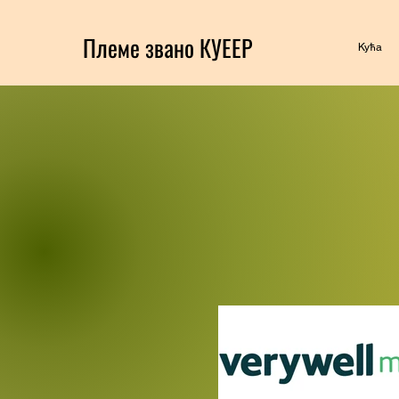
Племе звано КУЕЕР
Кућа