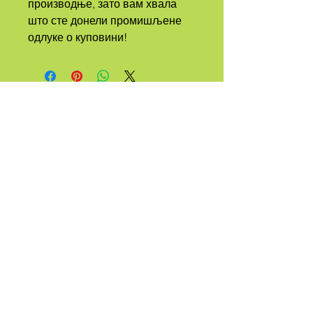
производње, зато вам хвала 
што сте донели промишљене 
одлуке о куповини!
А
ТРИБЕ
ЦАЛЛЕД
КУЕЕР