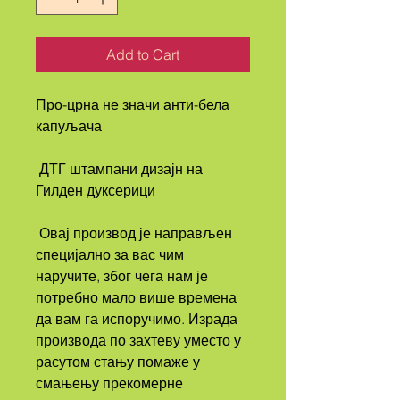
Add to Cart
Про-црна не значи анти-бела 
капуљача
 ДТГ штампани дизајн на 
Гилден дуксерици
 Овај производ је направљен 
специјално за вас чим 
наручите, због чега нам је 
потребно мало више времена 
да вам га испоручимо. Израда 
производа по захтеву уместо у 
расутом стању помаже у 
смањењу прекомерне 