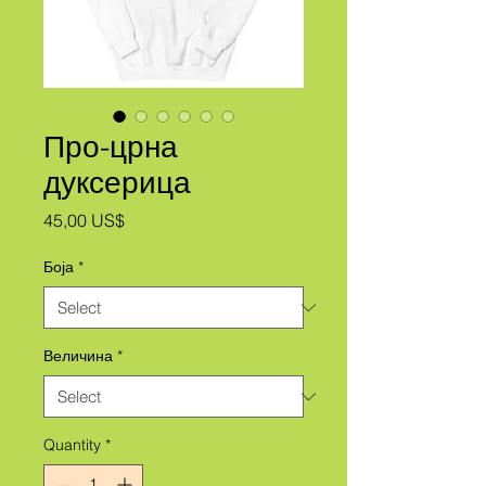
Про-црна
дуксерица
Price
45,00 US$
Боја
*
Величина
*
Quantity
*