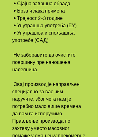
 • Сјајна завршна обрада
 • Брза и лака примена
 • Трајност 2–3 године
 • Унутрашња употреба (ЕУ)
 • Унутрашња и спољашња 
употреба (САД)
 Не заборавите да очистите 
површину пре наношења 
налепница.
 Овај производ је направљен 
специјално за вас чим 
наручите, због чега нам је 
потребно мало више времена 
да вам га испоручимо. 
Прављење производа по 
захтеву уместо масовног 
помаже у смањењу прекомерне 