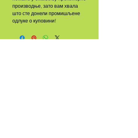
производње, зато вам хвала 
што сте донели промишљене 
одлуке о куповини!
А
ТРИБЕ
ЦАЛЛЕД
КУЕЕР