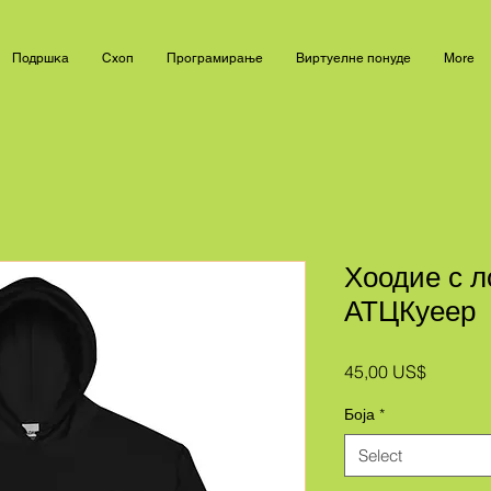
Подршка
Схоп
Програмирање
Виртуелне понуде
More
Хоодие с л
АТЦКуеер
Price
45,00 US$
Боја
*
Select