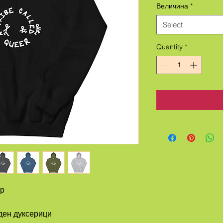
Величина
*
Select
Quantity
*
ер
ден дуксерици