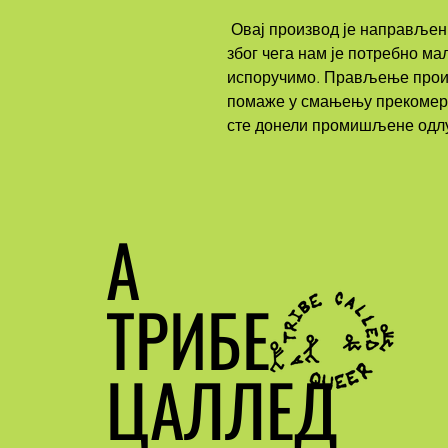
 Овај производ је направљен специјално за вас чим наручите, 
због чега нам је потребно ма
испоручимо. Прављење произ
помаже у смањењу прекомерн
сте донели промишљене одлу
А
ТРИБЕ
ЦАЛЛЕД