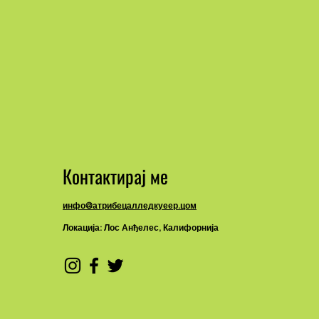
Контактирај ме
инфо@атрибецалледкуеер.цом
Локација: Лос Анђелес, Калифорнија