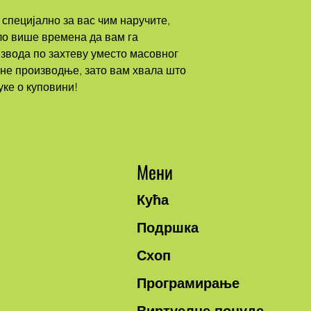
ло више времена да вам га 
вода по захтеву уместо масовног 
е производње, зато вам хвала што 
ке о куповини!
Мени
Кућа
Подршка
Схоп
Програмирање
Виртуелне понуде