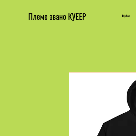
Племе звано КУЕЕР
Кућа