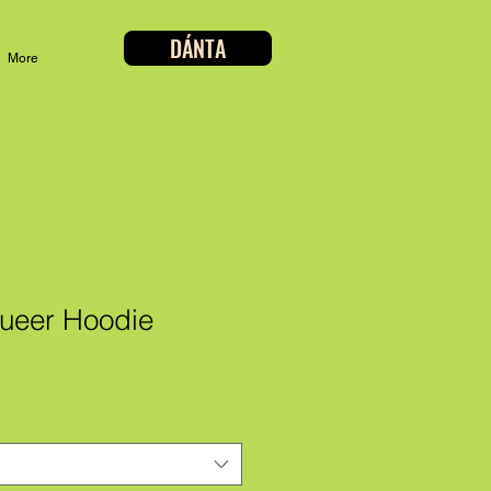
DÁNTA
More
ueer Hoodie