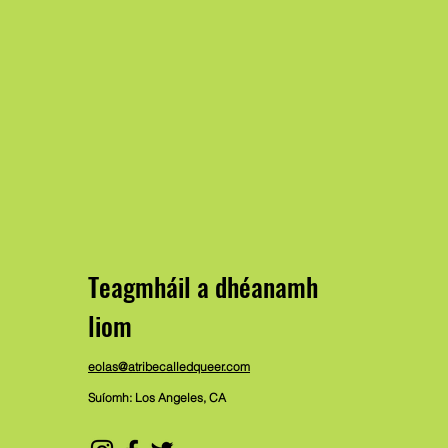
Teagmháil a dhéanamh
liom
eolas@atribecalledqueer.com
Suíomh: Los Angeles, CA