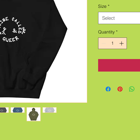
Size
*
Select
Quantity
*