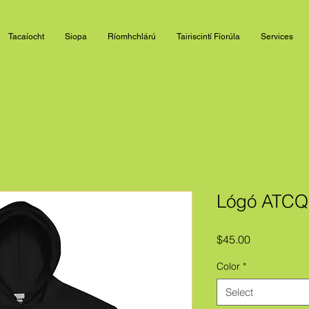
Tacaíocht
Siopa
Ríomhchlárú
Tairiscintí Fíorúla
Services
Lógó ATCQ
Price
$45.00
Color
*
Select