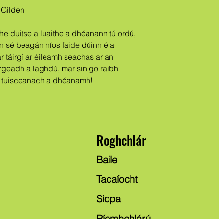
 Gilden
n sé beagán níos faide dúinn é a 
táirgí ar éileamh seachas ar an 
irgeadh a laghdú, mar sin go raibh 
h tuisceanach a dhéanamh!
Roghchlár
Baile
Tacaíocht
Siopa
Ríomhchlárú