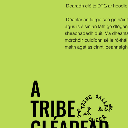
 Dearadh clóite DTG ar hoodie
 Déantar an táirge seo go háirithe duitse a luaithe a dhéanann tú ordú, 
agus is é sin an fáth go dtógan
sheachadadh duit. Má dhéantar 
mórchóir, cuidíonn sé le ró-thá
maith agat as cinntí ceannaig
A
TRIBE
GLÉADFAD