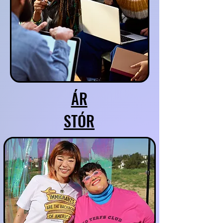
ÁR
STÓR