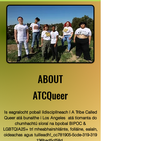
ABOUT
ATCQueer
Is eagraíocht pobail ildisciplíneach í A Tribe Called
Queer atá bunaithe i Los Angeles
atá tiomanta do
chumhachtú síoraí na bpobal BIPOC &
LGBTQIA2S+ trí mheabhairshláinte, folláine, ealaín,
oideachas agus tuilleadh!_cc781905-5cde-319-319
136bad5cf58d_