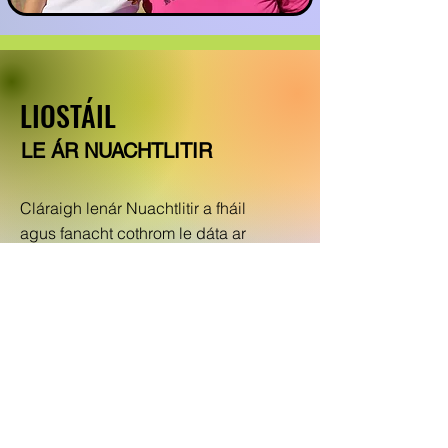
LIOSTÁIL
LE ÁR NUACHTLITIR
Cláraigh lenár Nuachtlitir a fháil
agus fanacht cothrom le dáta ar
gach rud A Tribe Called Queer
Cuir isteach do ríomhphost anseo
LIOSTÁIL