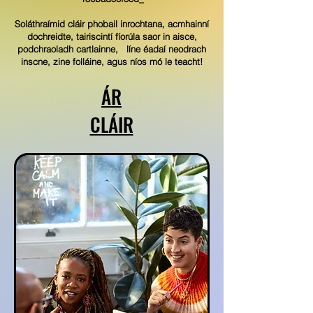
Soláthraímid cláir phobail inrochtana, acmhainní
dochreidte, tairiscintí fíorúla saor in aisce,
podchraoladh cartlainne,
líne éadaí neodrach
inscne, zine folláine, agus níos mó le teacht!
ÁR
CLÁIR