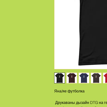
Яна/яе футболка
 Друкаваны дызайн DTG на гендэрна-нейтральнай футболцы 