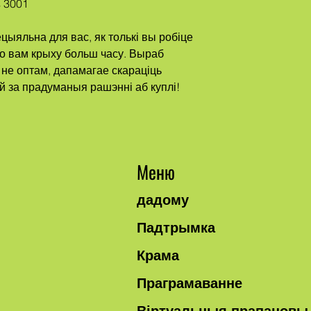
s 3001
о вам крыху больш часу. Выраб 
 не оптам, дапамагае скараціць 
й за прадуманыя рашэнні аб куплі!
Меню
дадому
Падтрымка
Крама
Праграмаванне
Віртуальныя прапановы