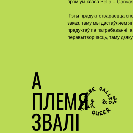
прэміум-класа Bella + Canva
 Гэты прадукт ствараецца спецыяльна для вас, як толькі вы робіце 
заказ, таму мы дастаўляем яг
прадуктаў па патрабаванні, а
перавытворчасць, таму дзяку
А
ПЛЕМЯ
ЗВАЛІ