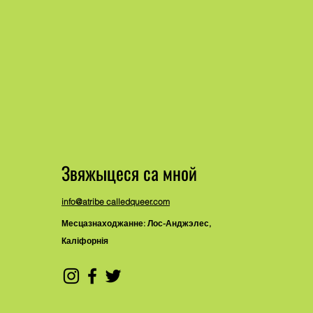
Звяжыцеся са мной
info@atribe calledqueer.com
Месцазнаходжанне: Лос-Анджэлес,
Каліфорнія