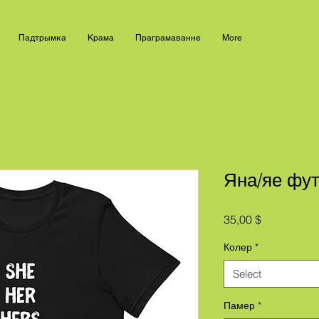
Падтрымка
Крама
Праграмаванне
More
Яна/яе фу
Price
35,00 $
Колер
*
Select
Памер
*