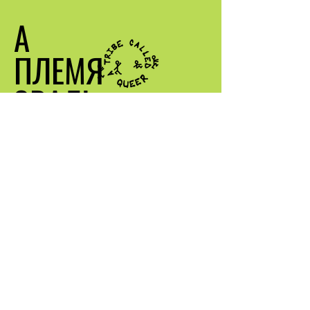
А
ПЛЕМЯ
ЗВАЛІ
КВІР
Звяжыцеся са мной
info@atribe calledqueer.com
Месцазнаходжанне: Лос-
Анджэлес, Каліфорнія