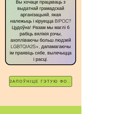
Вы хочаце працаваць з
выдатнай грамадскай
арганізацыяй, якая
належыць і кіруецца BIPOC?
Цудоўна! Разам мы маглі б
рабіць вялікія рэчы,
ахопліваючы больш людзей
LGBTQIA2S+, дапамагаючы
ім праявіць сябе, вылечыцца
і расці.
ЗАПОЎНІЦЕ ГЭТУЮ ФОРМУ