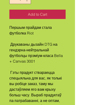
Add to Cart
Першым прайдам стала 
футболка Riot
 Друкаваны дызайн DTG на 
гендэрна-нейтральнай 
футболцы прэміум-класа Bella 
+ Canvas 3001
 Гэты прадукт ствараецца 
спецыяльна для вас, як толькі 
вы робіце заказ, таму мы 
дастаўляем яго вам крыху 
больш часу. Выраб прадуктаў 
па патрабаванні, а не оптам, 