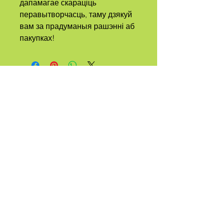
дапамагае скараціць 
перавытворчасць, таму дзякуй 
вам за прадуманыя рашэнні аб 
пакупках!
А
ПЛЕМЯ
ЗВАЛІ
КВІР