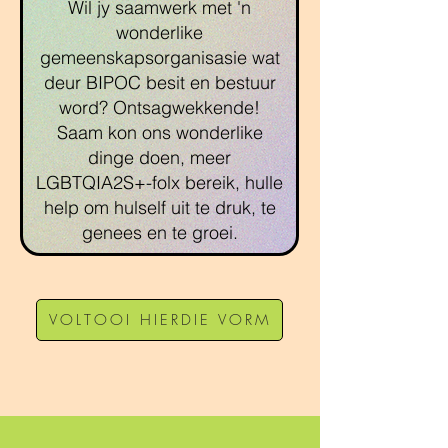
Wil jy saamwerk met 'n
wonderlike
gemeenskapsorganisasie wat
deur BIPOC besit en bestuur
word? Ontsagwekkende!
Saam kon ons wonderlike
dinge doen, meer
LGBTQIA2S+-folx bereik, hulle
help om hulself uit te druk, te
genees en te groei.
VOLTOOI HIERDIE VORM