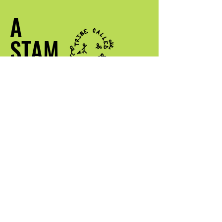
A
STAM
GEBEL
QUEER
Kontak my
info@atribecalledqueer.com
Plek: Los Angeles, CA