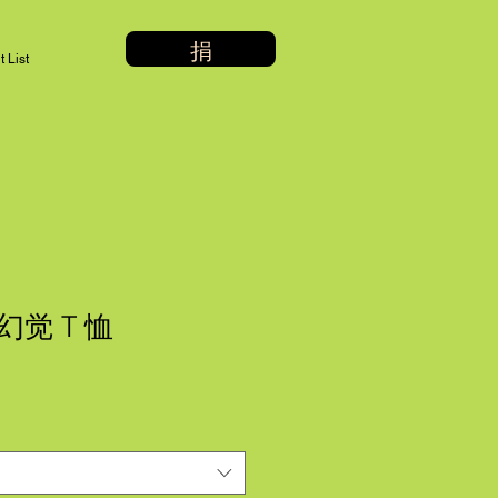
捐
 List
觉 T 恤