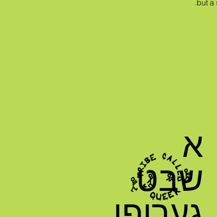
but a
א
שבט
גערופן