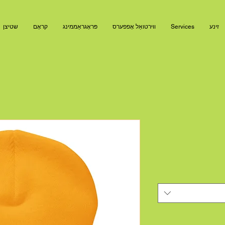
זינע
Services
ווירטואַל אָפפערס
פּראָגראַממינג
קראָם
שטיצן