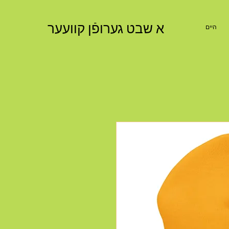
א שבט גערופֿן קוועער
היים