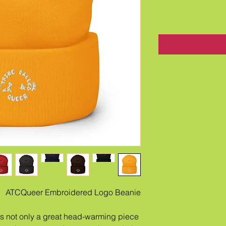
ATCQueer Embroidered Logo Beanie 
t's not only a great head-warming piece 