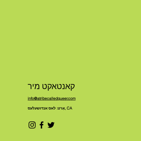
קאנטאקט מיר
info@atribecalledqueer.com
אָרט: לאס אנדזשעלעס, CA