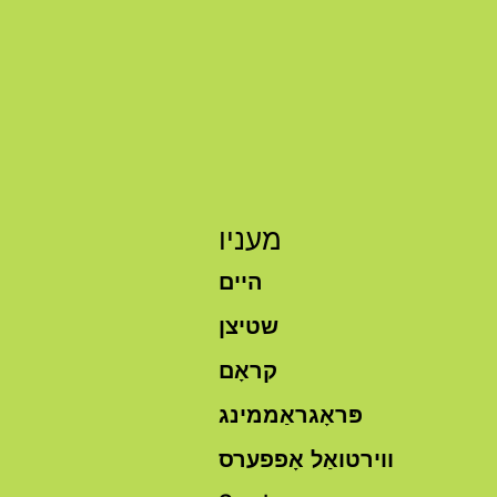
מעניו
היים
שטיצן
קראָם
פּראָגראַממינג
ווירטואַל אָפפערס