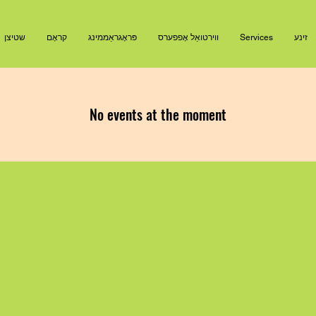
זינע
Services
ווירטואַל אָפפערס
פּראָגראַממינג
קראָם
שטיצן
No events at the moment