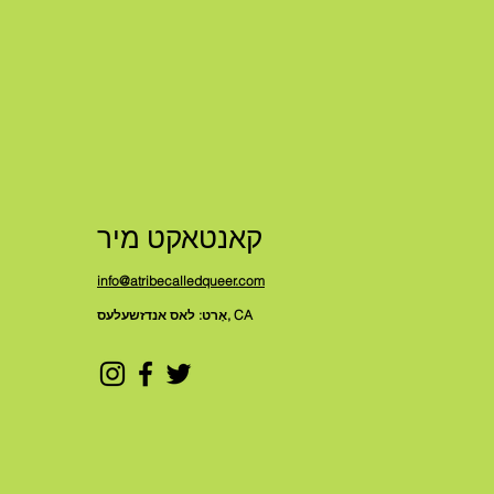
קאנטאקט מיר
info@atribecalledqueer.com
אָרט: לאס אנדזשעלעס, CA