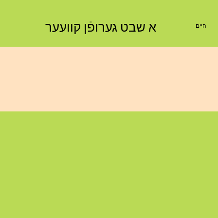
א שבט גערופֿן קוועער
היים