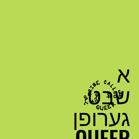
א
שבט
גערופן
QUEER