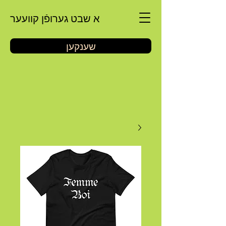
א שבט גערופֿן קוועער
שענקען