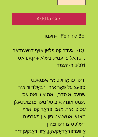
Add to Cart
Femme Boi ה-העמד
 DTG געדרוקט פּלאַן אויף דזשענדער 
נייטראַל פּרעמיע בעלאַ + קאַנוואַס 
3001 ה-העמד
 דער פּראָדוקט איז געמאכט 
ספּעציעל פֿאַר איר ווי באַלד ווי איר 
שטעלן אַ סדר, וואָס איז וואָס עס 
נעמט אונדז אַ ביסל מער צו צושטעלן 
עס צו איר. מאכן פּראָדוקטן אויף 
מאָנען אַנשטאָט פון אין פאַרנעם 
העלפּס צו רעדוצירן 
אָוווערפּראַדאַקשאַן, אַזוי דאַנקען דיר 