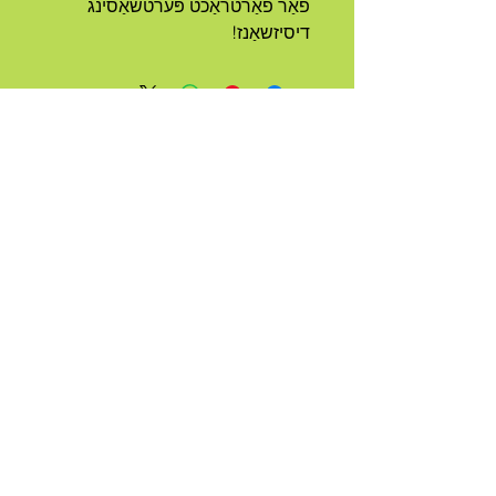
פֿאַר פאַרטראַכט פּערטשאַסינג 
דיסיזשאַנז!
א
שבט
גערופן
QUEER
קאנטאקט מיר