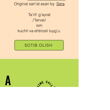
Original sanʼat asari by
Sera
Ta'rif: g'ayrat
/ˈfarvar/
ism
kuchli va ehtirosli tuyg'u.
SOTIB OLISH
A
QABILA
CHAQIRILG