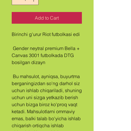
Add to Cart
Birinchi g'urur Riot futbolkasi edi
 Gender neytral premium Bella + 
Canvas 3001 futbolkada DTG 
bosilgan dizayn
 Bu mahsulot, ayniqsa, buyurtma 
berganingizdan so'ng darhol siz 
uchun ishlab chiqariladi, shuning 
uchun uni sizga yetkazib berish 
uchun bizga biroz ko'proq vaqt 
ketadi. Mahsulotlarni ommaviy 
emas, balki talab bo'yicha ishlab 
chiqarish ortiqcha ishlab 