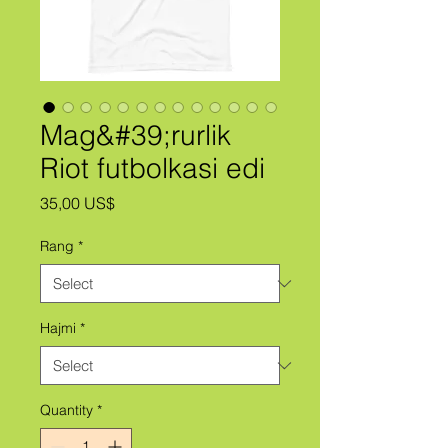
Mag&#39;rurlik
Riot futbolkasi edi
Price
35,00 US$
Rang
*
Hajmi
*
Quantity
*