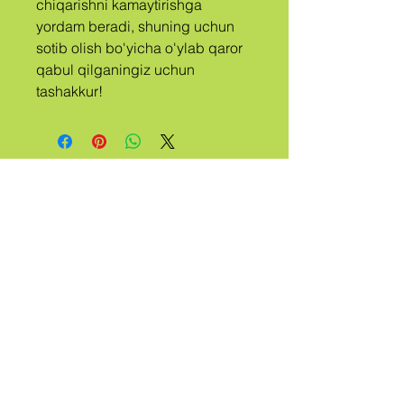
chiqarishni kamaytirishga 
yordam beradi, shuning uchun 
sotib olish bo'yicha o'ylab qaror 
qabul qilganingiz uchun 
tashakkur!
A
QABILA
CHAQIRILG
AN
QUER