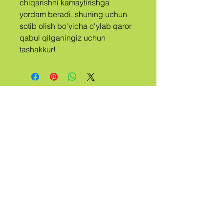
chiqarishni kamaytirishga 
yordam beradi, shuning uchun 
sotib olish bo'yicha o'ylab qaror 
qabul qilganingiz uchun 
tashakkur!
A
QABILA
CHAQIRILG
AN
QUER