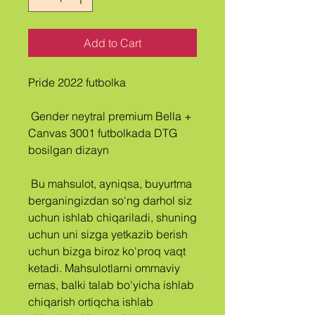
Add to Cart
Pride 2022 futbolka
 Gender neytral premium Bella + 
Canvas 3001 futbolkada DTG 
bosilgan dizayn
 Bu mahsulot, ayniqsa, buyurtma 
berganingizdan so'ng darhol siz 
uchun ishlab chiqariladi, shuning 
uchun uni sizga yetkazib berish 
uchun bizga biroz ko'proq vaqt 
ketadi. Mahsulotlarni ommaviy 
emas, balki talab bo'yicha ishlab 
chiqarish ortiqcha ishlab 