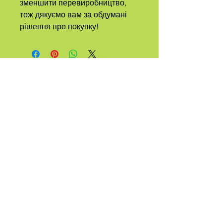
зменшити перевиробництво, 
тож дякуємо вам за обдумані 
рішення про покупку!
А
ПЛЕМЕНЯ
НАЗВАНО
КВІР