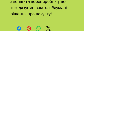
зменшити перевиробництво, 
тож дякуємо вам за обдумані 
рішення про покупку!
А
ПЛЕМЕНЯ
НАЗВАНО
КВІР