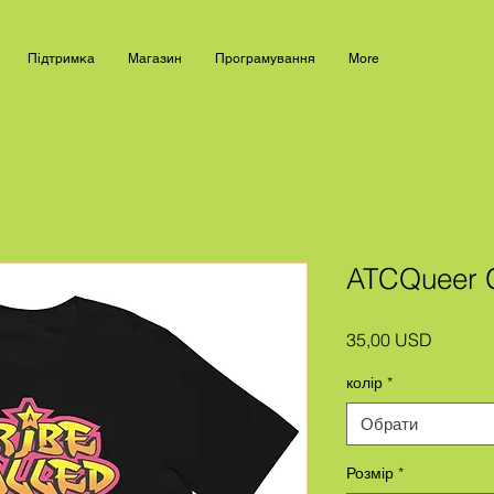
Підтримка
Магазин
Програмування
More
ATCQueer Gr
Ціна
35,00 USD
колір
*
Обрати
Розмір
*