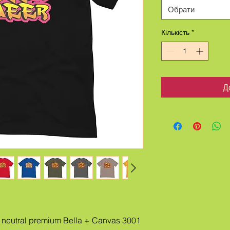
Обрати
Кількість
*
Д
neutral premium Bella + Canvas 3001 