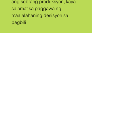
ang sobrang produksyon, kaya 
salamat sa paggawa ng 
maalalahaning desisyon sa 
pagbili!
A
TRIBO
TINAWAG
QUEER