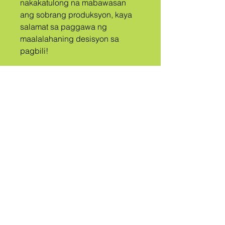
nakakatulong na mabawasan 
ang sobrang produksyon, kaya 
salamat sa paggawa ng 
maalalahaning desisyon sa 
pagbili!
A
TRIBO
TINAWAG
QUEER