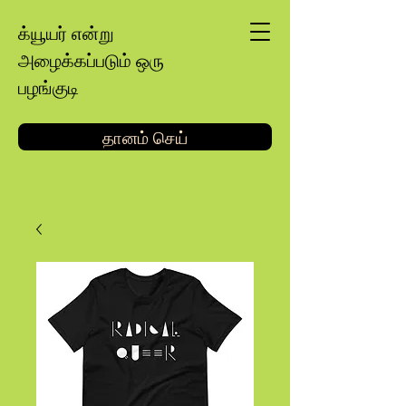
க்யூயர் என்று
அழைக்கப்படும் ஒரு
பழங்குடி
தானம் செய்