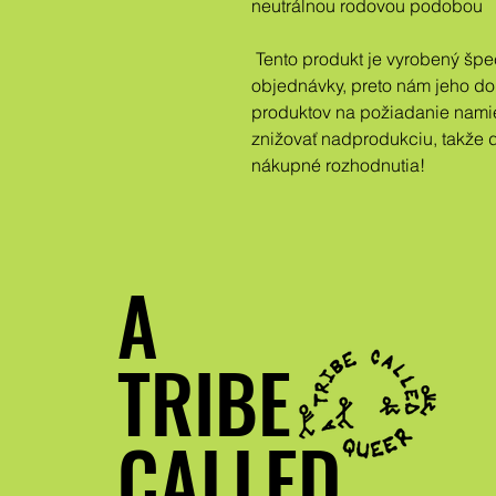
neutrálnou rodovou podobou
 Tento produkt je vyrobený špeciálne pre vás hneď po zadaní 
objednávky, preto nám jeho dor
produktov na požiadanie nami
znižovať nadprodukciu, takže 
nákupné rozhodnutia!
A
TRIBE
CALLED