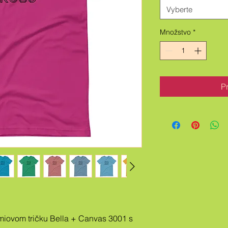
Vyberte
Množstvo
*
P