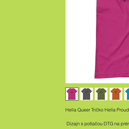
Hella Queer Tričko Hella Proud
 Dizajn s potlačou DTG na prémiovom tričku Bella + Canvas 3001 s 