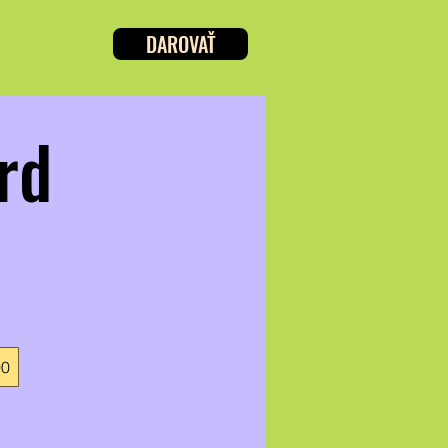
DAROVAŤ
rd
00