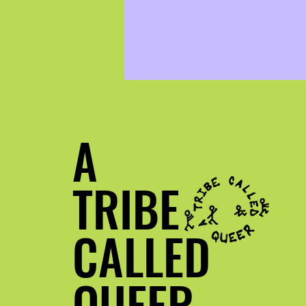
A
TRIBE
CALLED
QUEER