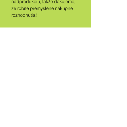
nadprodukciu, takže ďakujeme, 
že robíte premyslené nákupné 
rozhodnutia!
A
TRIBE
CALLED
QUEER