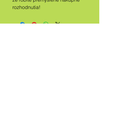
rozhodnutia!
A
TRIBE
CALLED
QUEER
Kontaktujte ma