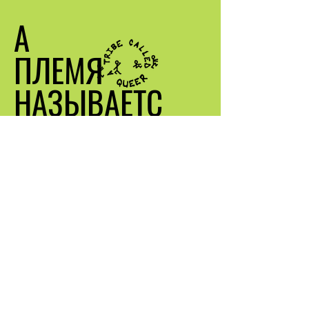
А
ПЛЕМЯ
НАЗЫВАЕТС
Я
КВИР
Свяжитесь со мной
info@atribehallqueer.com
Местонахождение: Лос-