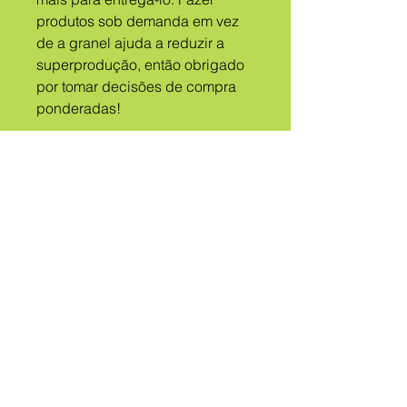
produtos sob demanda em vez 
de a granel ajuda a reduzir a 
superprodução, então obrigado 
por tomar decisões de compra 
ponderadas!
UMA
TRIBO
CHAMADO
QUEER