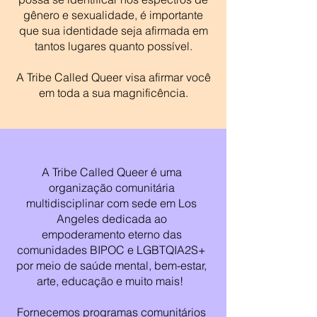
gênero e sexualidade, é importante
que sua identidade seja afirmada em
tantos lugares quanto possível.
A Tribe Called Queer visa afirmar você
em toda a sua magnificência.
A Tribe Called Queer é uma
organização comunitária
multidisciplinar com sede em Los
Angeles dedicada ao
empoderamento eterno das
comunidades BIPOC e LGBTQIA2S+
por meio de saúde mental, bem-estar,
arte, educação e muito mais!
Fornecemos programas comunitários