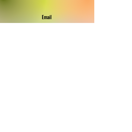
Email
info@atribecallqueer.com
Seguir
UMA
TRIBO