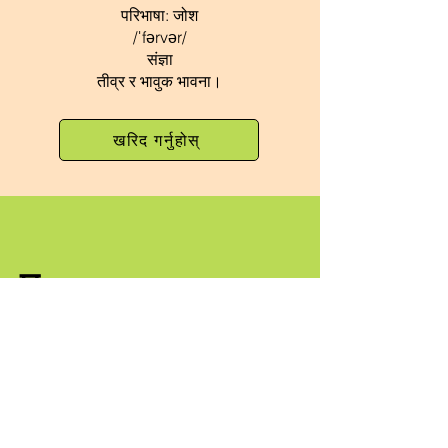
परिभाषा: जोश
/ˈfərvər/
संज्ञा
तीव्र र भावुक भावना।
खरिद गर्नुहोस्
ए
जनजाति
बोलाइयो
QUEER