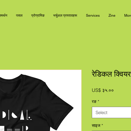
समर्थन
पसल
प्रोग्रामिङ
भर्चुअल प्रस्तावहरू
Services
Zine
Mor
रेडिकल क्वियर
Price
US$ ३५.००
रङ
*
Select
साइज
*