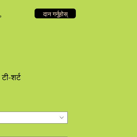
दान गर्नुहोस्
e
 टी-शर्ट