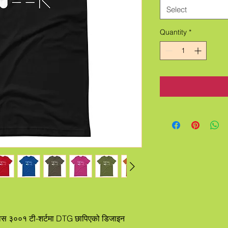
Select
Quantity
*
यानभास ३००१ टी-शर्टमा DTG छापिएको डिजाइन