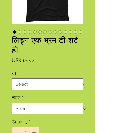
लिङ्ग एक भ्रम टी-शर्ट
हो
Price
US$ ३५.००
रङ
*
साइज
*
Quantity
*