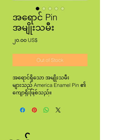
အရောင် Pin
အမျိုးသမီး
Price
၂၀.၀၀ US$
Out of Stock
အရောင်ရှိသော အမျိုးသမီး
များသည် America Enamel Pin ၏
ကျောရိုးဖြစ်သည်။