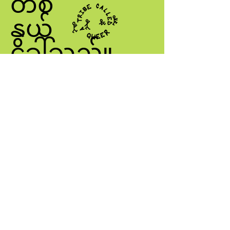
တစ်
နွယ်
ခေါ်သည်။
QUEER
ငါ့ကိုဆက်သွယ်ပါ
info@atribecalledqueer.com
တည်နေရာ- Los Angeles, CA