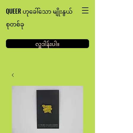
QUEER ဟုခေါ်သော မျိုးနွယ်
စုတစ်ခု
လှူဒါန်းပါ။