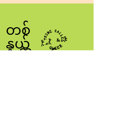
တစ်
နွယ်
ခေါ်သည်။
QUEER
ငါ့ကိုဆက်သွယ်ပါ
info@atribecalledqueer.com
တည်နေရာ- Los Angeles, CA