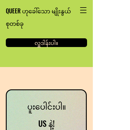
QUEER ဟုခေါ်သော မျိုးနွယ်
စုတစ်ခု
လှူဒါန်းပါ။
ပူးပေါင်းပါ။
US နဲ့!