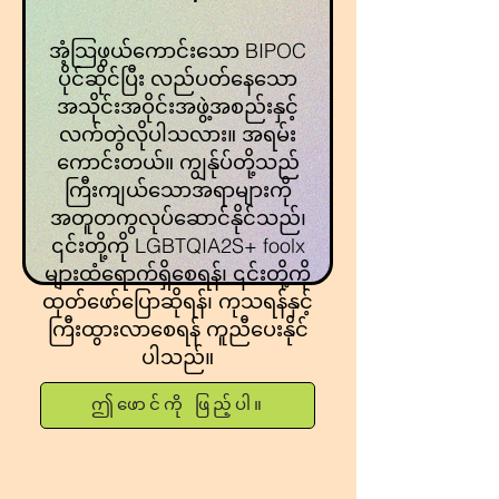
အံ့သြဖွယ်ကောင်းသော BIPOC
ပိုင်ဆိုင်ပြီး လည်ပတ်နေသော
အသိုင်းအဝိုင်းအဖွဲ့အစည်းနှင့်
လက်တွဲလိုပါသလား။ အရမ်း
ကောင်းတယ်။ ကျွန်ုပ်တို့သည်
ကြီးကျယ်သောအရာများကို
အတူတကွလုပ်ဆောင်နိုင်သည်၊
၎င်းတို့ကို LGBTQIA2S+ foolx
များထံရောက်ရှိစေရန်၊ ၎င်းတို့ကို
ထုတ်ဖော်ပြောဆိုရန်၊ ကုသရန်နှင့်
ကြီးထွားလာစေရန် ကူညီပေးနိုင်
ပါသည်။
ဤဖောင်ကို ဖြည့်ပါ။