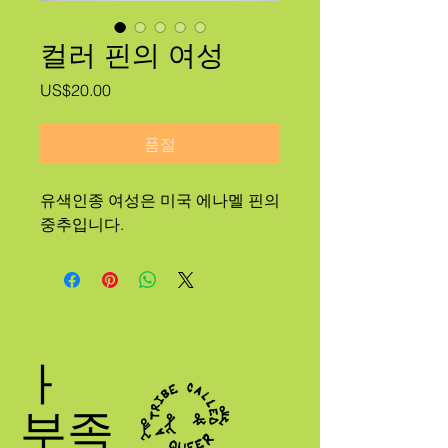
컬러 핀의 여성
가
US$20.00
격
품절
유색인종 여성은 미국 에나멜 핀의
중추입니다.
ㅏ
부족