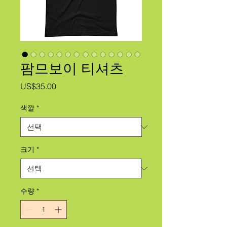
팜므보이 티셔츠
가
US$35.00
격
색깔
*
크기
*
수량
*