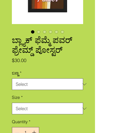
ಬ್ಲ್ಯಾಕ್ ಫೆಮ್ಮೆ ಪವರ್
ಫ್ರೇಮ್ಡ್ ಪೋಸ್ಟರ್
Price
$30.00
ಬಣ್ಣ
*
Size
*
Quantity
*