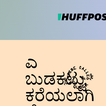
ಎ
ಬುಡಕಟ್ಟು
ಕರೆಯಲಾಗಿ