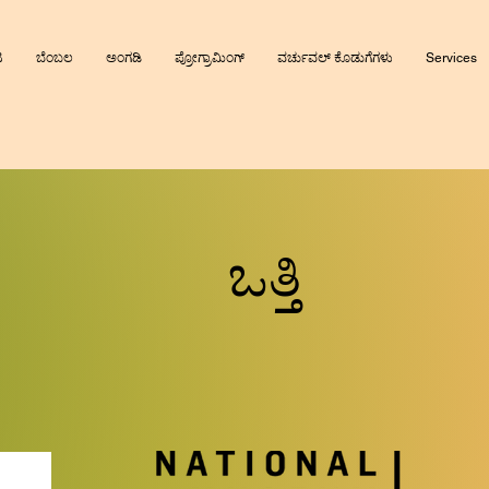
ಟ
ಬೆಂಬಲ
ಅಂಗಡಿ
ಪ್ರೋಗ್ರಾಮಿಂಗ್
ವರ್ಚುವಲ್ ಕೊಡುಗೆಗಳು
Services
ಒತ್ತಿ