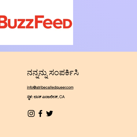
ನನ್ನನ್ನು ಸಂಪರ್ಕಿಸಿ
info@atribecalledqueer.com
ಸ್ಥಳ: ಲಾಸ್ ಏಂಜಲೀಸ್, CA