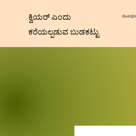
ಕ್ವಿಯರ್ ಎಂದು
ಮುಖಪು
ಕರೆಯಲ್ಪಡುವ ಬುಡಕಟ್ಟು