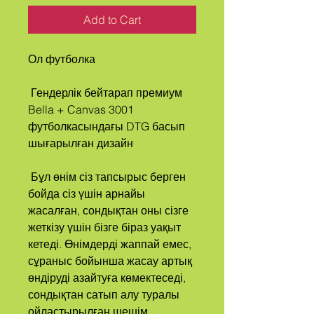
Add to Cart
Ол футболка
 Гендерлік бейтарап премиум 
Bella + Canvas 3001 
футболкасындағы DTG басып 
шығарылған дизайн
 Бұл өнім сіз тапсырыс берген 
бойда сіз үшін арнайы 
жасалған, сондықтан оны сізге 
жеткізу үшін бізге біраз уақыт 
кетеді. Өнімдерді жаппай емес, 
сұраныс бойынша жасау артық 
өндіруді азайтуға көмектеседі, 
сондықтан сатып алу туралы 
ойластырылған шешім 