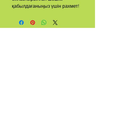
қабылдағаныңыз үшін рахмет!
А
ТРУ
ҚОҢЫРАДЫ
ҚҰРАЙ
Менімен хабарлас