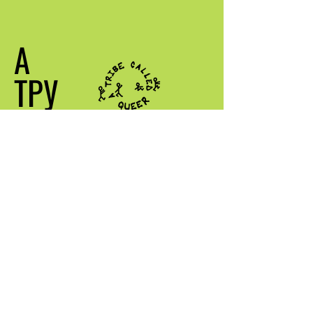
А
ТРУ
ҚОҢЫРАДЫ
ҚҰРАЙ
Менімен хабарлас
info@atribecalledqueer.com
Орналасқан жері: Лос-
Анджелес, Калифорния