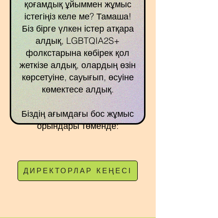
қоғамдық ұйыммен жұмыс
істегіңіз келе ме? Тамаша!
Біз бірге үлкен істер атқара
алдық, LGBTQIA2S+
фолкстарына көбірек қол
жеткізе алдық, олардың өзін
көрсетуіне, сауығып, өсуіне
көмектесе алдық.
Біздің ағымдағы бос жұмыс
орындары төменде:
ДИРЕКТОРЛАР КЕҢЕСІ