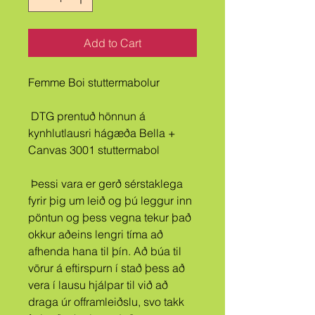
Add to Cart
Femme Boi stuttermabolur
 DTG prentuð hönnun á 
kynhlutlausri hágæða Bella + 
Canvas 3001 stuttermabol
 Þessi vara er gerð sérstaklega 
fyrir þig um leið og þú leggur inn 
pöntun og þess vegna tekur það 
okkur aðeins lengri tíma að 
afhenda hana til þín. Að búa til 
vörur á eftirspurn í stað þess að 
vera í lausu hjálpar til við að 
draga úr offramleiðslu, svo takk 