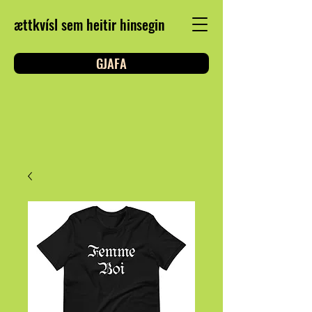
ættkvísl sem heitir hinsegin
GJAFA