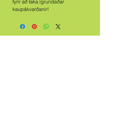
fyrir að taka ígrundaðar 
kaupákvarðanir!
A
ÆTTBÁLKU
R
HRINGLT
HEINN