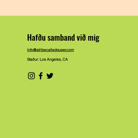
Hafðu samband við mig
info@atribecalledqueer.com
Staður: Los Angeles, CA