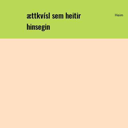
ættkvísl sem heitir
Heim
hinsegin