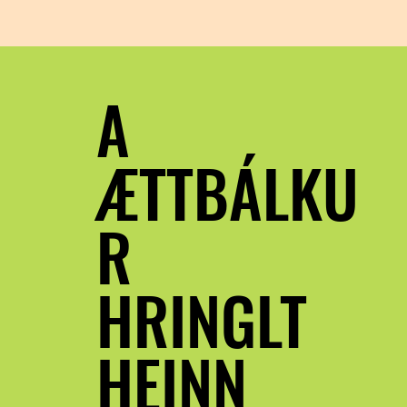
A
ÆTTBÁLKU
R
HRINGLT
HEINN