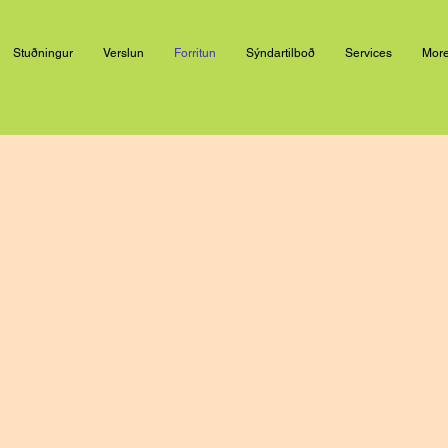
Stuðningur
Verslun
Forritun
Sýndartilboð
Services
Mor
SAMSTARF
MEÐ
OKKUR!