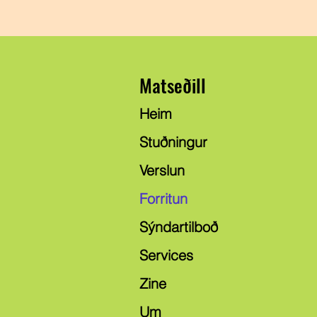
Matseðill
Heim
Stuðningur
Verslun
Forritun
Sýndartilboð
Services
Zine
Um