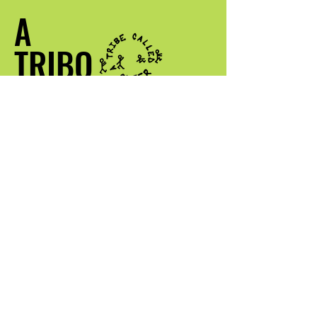
A
TRIBO
CHAMADO
QUEER
Contacta comigo
info@atribecalledqueer.com
Lugar: Los Angeles, CA