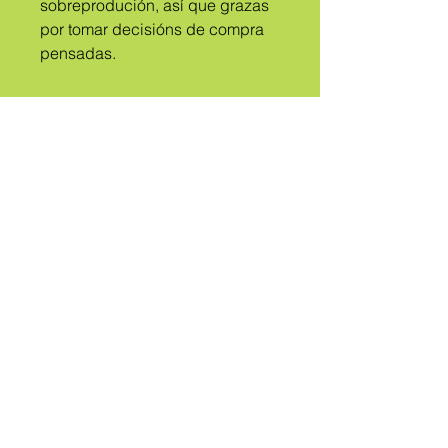
sobreprodución, así que grazas 
por tomar decisións de compra 
pensadas.
A
TRIBO
CHAMADO
QUEER