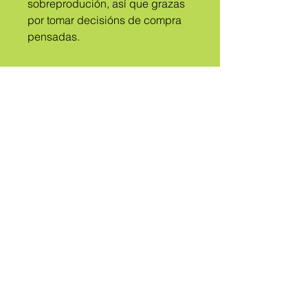
sobreprodución, así que grazas 
por tomar decisións de compra 
pensadas.
A
TRIBO
CHAMADO
QUEER