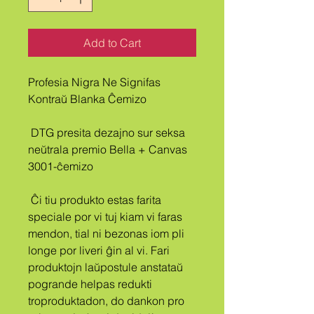
Add to Cart
Profesia Nigra Ne Signifas 
Kontraŭ Blanka Ĉemizo
 DTG presita dezajno sur seksa 
neŭtrala premio Bella + Canvas 
3001-ĉemizo
 Ĉi tiu produkto estas farita 
speciale por vi tuj kiam vi faras 
mendon, tial ni bezonas iom pli 
longe por liveri ĝin al vi. Fari 
produktojn laŭpostule anstataŭ 
pogrande helpas redukti 
troproduktadon, do dankon pro 