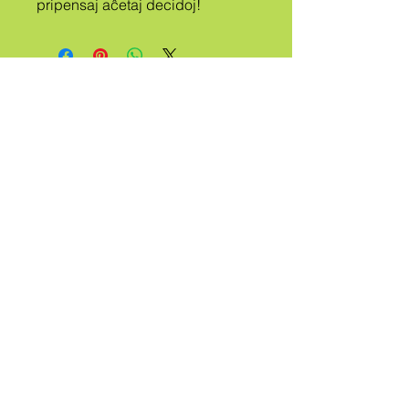
pripensaj aĉetaj decidoj!
A
TRIBO
VOKITA
Kviro
Kontaktu Min